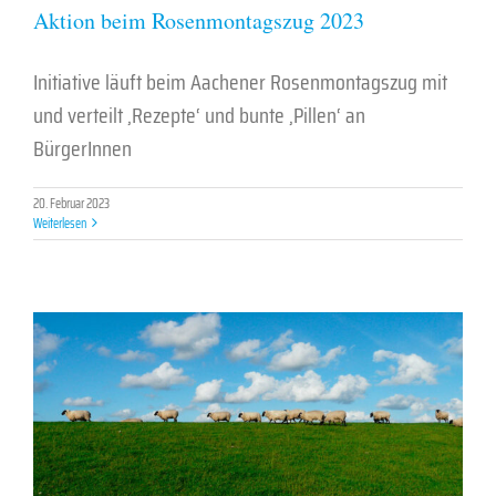
Aktion beim Rosenmontagszug 2023
Initiative läuft beim Aachener Rosenmontagszug mit
und verteilt ‚Rezepte‘ und bunte ‚Pillen‘ an
BürgerInnen
20. Februar 2023
Weiterlesen